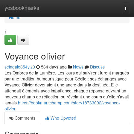
Home
yesbookmarks
Togg
navi
Home
1
Voyance olivier
seingalo654ylz9
564 days ago
News
Discuss
Les Ombres de la Lumière. Les jours qui suivirent furent marqués
par une tradition humouristique pour Cécile : ses échanges avec
Voyance Olivier devenaient une ancre dans la destinée. Elle
attendait éléments avec impatience, chaque réponse ouvrant un
nouveau champ de réflection ou révélant une cours qu’elle n’avait
jamais
https://bookmarkchamp.com/story18763092/voyance-
olivier
Comments
Who Upvoted
Comments