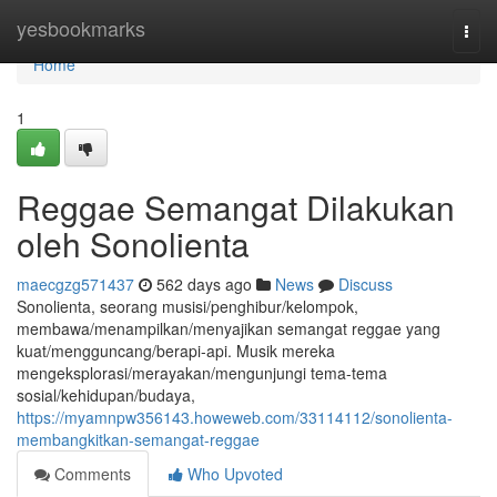
Home
yesbookmarks
Togg
navi
Home
1
Reggae Semangat Dilakukan
oleh Sonolienta
maecgzg571437
562 days ago
News
Discuss
Sonolienta, seorang musisi/penghibur/kelompok,
membawa/menampilkan/menyajikan semangat reggae yang
kuat/mengguncang/berapi-api. Musik mereka
mengeksplorasi/merayakan/mengunjungi tema-tema
sosial/kehidupan/budaya,
https://myamnpw356143.howeweb.com/33114112/sonolienta-
membangkitkan-semangat-reggae
Comments
Who Upvoted