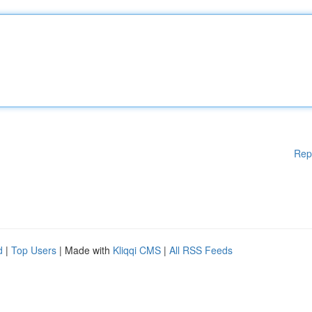
Rep
d
|
Top Users
| Made with
Kliqqi CMS
|
All RSS Feeds