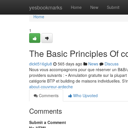
Home
yesbookmarks
Home
New
Submit
Home
1
The Basic Principles Of 
dickt516glu8
565 days ago
News
Discuss
Nous vous accompagnons pour que réserver un B&B/une
providers suivants : • Annulation gratuite sur la plupa
catégorie BTP et building de maisons individuelles. S'i
about-couvreur-ardeche
Comments
Who Upvoted
Comments
Submit a Comment