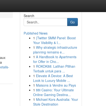
Search
Go
Published News
1
{Twitter SMM Panel: Boost
Your Visibility & I...
1
Why strategic infrastructure
planning remains e...
1
A Handbook to Apartments
 aux
for Offer in Cho...
la
1
ROKOK88: Latihan Pilihan
etails-
Terbaik untuk para ...
1
Elevate A Device: A Best
Look to Luxury Mobile ...
1
Maisons à Vendre au Pays
1
88i Casino: Your Ultimate
Online Gaming Destina...
1
Michael Kors Australia: Your
Style Destination