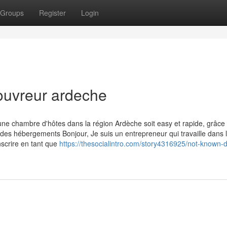
Groups
Register
Login
couvreur ardeche
 chambre d'hôtes dans la région Ardèche soit easy et rapide, grâce
rt des hébergements Bonjour, Je suis un entrepreneur qui travaille dans 
nscrire en tant que
https://thesocialintro.com/story4316925/not-known-d