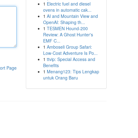
1
Electric fuel and diesel
ovens in automatic cak...
1
AI and Mountain View and
OpenAI: Shaping th...
1
TESMEN Hound-200
Review: A Ghost Hunter's
EMF C...
1
Amboseli Group Safari:
Low-Cost Adventure Is Po...
1
ttvip: Special Access and
Benefits
ort Page
1
Menang123: Tips Lengkap
untuk Orang Baru